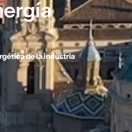
nergía
gética de la industria