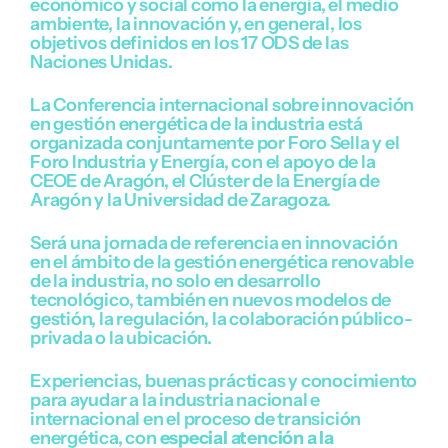
económico y social como la energía, el medio
ambiente, la innovación y, en general, los
objetivos definidos en los 17 ODS de las
Naciones Unidas.
La Conferencia internacional sobre innovación
en gestión energética de la industria está
organizada conjuntamente por Foro Sella y el
Foro Industria y Energía, con el apoyo de la
CEOE de Aragón, el Clúster de la Energía de
Aragón y la Universidad de Zaragoza.
Será una jornada de referencia en innovación
en el ámbito de la gestión energética renovable
de la industria, no solo en desarrollo
tecnológico, también en nuevos modelos de
gestión, la regulación, la colaboración público-
privada o la ubicación.
Experiencias, buenas prácticas y conocimiento
para ayudar a la industria nacional e
internacional en el proceso de transición
energética, con
especial atención a la