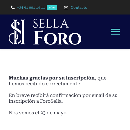
Saltar
+34 91 001 14 11
Contacto
al
24hrs
contenido
Tog
Nav
Inicio
Edición 2024
Muchas gracias por su inscripción,
que
hemos recibido correctamente.
Edición 2023
En breve recibirá confirmación por email de su
inscripción a ForoSella.
Programa
Nos vemos el 23 de mayo.